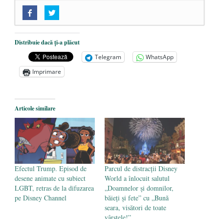
„Acum nu e momentul”
- 22 martie 2025
O nouă autostradă distruge pădurea
amazoniană, pentru summitul climatic
Distribuie dacă ți-a plăcut
COP30
- 14 martie 2025
Telegram
WhatsApp
Alegeri controlate
- 11 martie 2025
Imprimare
Articole similare
Efectul Trump. Episod de
Parcul de distracții Disney
desene animate cu subiect
World a înlocuit salutul
LGBT, retras de la difuzarea
„Doamnelor și domnilor,
pe Disney Channel
băieți și fete” cu „Bună
seara, visători de toate
vârstele!”