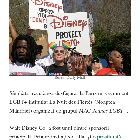
Sursa: Daily Mail
Sâmbăta trecută s-a desfășurat la Paris un eveniment
LGBT+ intitutlat La Nuit des Fiertés (Noaptea
Mândriei) organizat de grupul
MAG Jeunes LGBT+
.
Walt Disney Co. a fost unul dintre sponsorii
principali. Printre invitați s-a aflat și o
prostituată