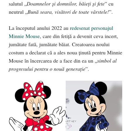
salutul „
Doamnelor și domnilor, băieți și fete
” cu
neutrul „
Bună seara, visători de toate vârstele!
”.
La începutul anului 2022 au
redesenat personajul
Minnie Mouse
, care din fetiță a devenit ceva incert,
jumătate fată, jumătate băiat. Creatoarea noului
costum a declarat că a ales noua ținută pentru Minnie
Mouse în încercarea de a face din ea un „
simbol al
progresului pentru o nouă generație
”.