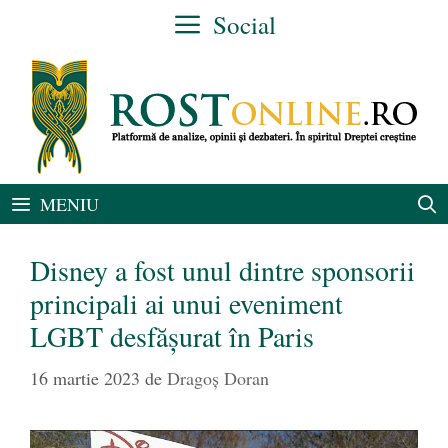
Sari
Social
la
conținut
MENIU
Disney a fost unul dintre sponsorii
principali ai unui eveniment
LGBT desfășurat în Paris
16 martie 2023
de
Dragoș Doran