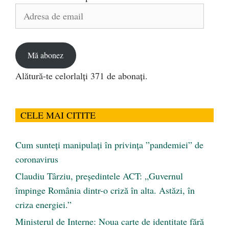
Adresa
de
email
Mă abonez
Alătură-te celorlalți 371 de abonați.
CELE MAI CITITE
Cum sunteți manipulați în privința ”pandemiei” de
coronavirus
Claudiu Târziu, președintele ACT: „Guvernul
împinge România dintr-o criză în alta. Astăzi, în
criza energiei.”
Ministerul de Interne: Noua carte de identitate fără