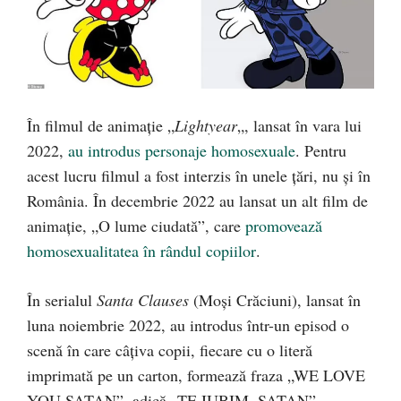
În filmul de animație „
Lightyear
„, lansat în vara lui
2022,
au introdus personaje homosexuale
. Pentru
acest lucru filmul a fost interzis în unele țări, nu și în
România. În decembrie 2022 au lansat un alt film de
animație, „O lume ciudată”, care
promovează
homosexualitatea în rândul copiilor
.
În serialul
Santa Clauses
(Moși Crăciuni), lansat în
luna noiembrie 2022, au introdus într-un episod o
scenă în care câțiva copii, fiecare cu o literă
imprimată pe un carton, formează fraza „WE LOVE
YOU SATAN”, adică „TE IUBIM, SATAN”.