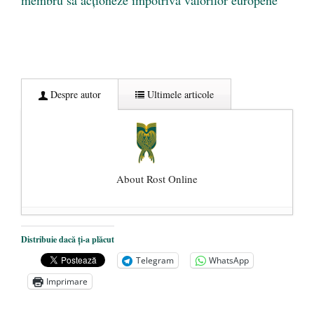
Despre autor
Ultimele articole
About Rost Online
Dezvăluiri cutremurătoare despre
Distribuie dacă ți-a plăcut
președintele Ucrainei, Volodymyr
Telegram
WhatsApp
Zelensky
- 13 mai 2026
Imprimare
Statul care servește Națiunea
- 21 aprilie
2026