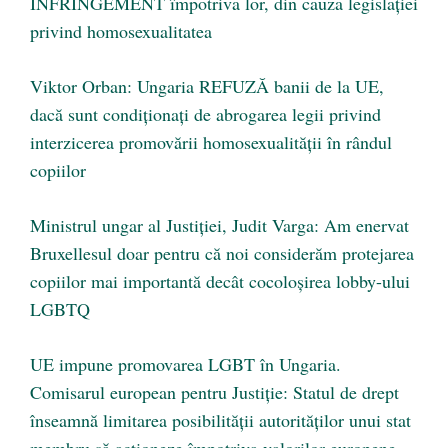
INFRINGEMENT împotriva lor, din cauza legislației
privind homosexualitatea
Viktor Orban: Ungaria REFUZĂ banii de la UE,
dacă sunt condiționați de abrogarea legii privind
interzicerea promovării homosexualității în rândul
copiilor
Ministrul ungar al Justiției, Judit Varga: Am enervat
Bruxellesul doar pentru că noi considerăm protejarea
copiilor mai importantă decât cocoloşirea lobby-ului
LGBTQ
UE impune promovarea LGBT în Ungaria.
Comisarul european pentru Justiție: Statul de drept
înseamnă limitarea posibilităţii autorităţilor unui stat
membru să acţioneze împotriva valorilor europene