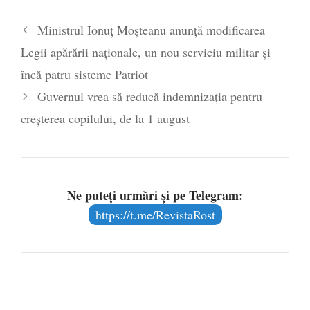
Legea Vexler produce efecte. Bustul
Ministrul Ionuț Moșteanu anunță modificarea
poetului Octavian Goga, înlăturat din Iași
Legii apărării naționale, un nou serviciu militar și
- 16 aprilie 2026
încă patru sisteme Patriot
Guvernul vrea să reducă indemnizația pentru
creșterea copilului, de la 1 august
Ne puteți urmări și pe Telegram:
https://t.me/RevistaRost