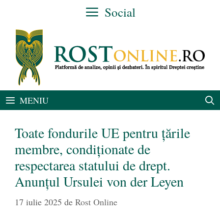
Sari
Social
la
conținut
MENIU
Toate fondurile UE pentru țările
membre, condiționate de
respectarea statului de drept.
Anunțul Ursulei von der Leyen
17 iulie 2025
de
Rost Online