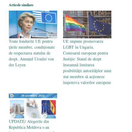
Legea Vexler produce efecte. Bustul
Articole similare
poetului Octavian Goga, înlăturat din Iași
- 16 aprilie 2026
Toate fondurile UE pentru
UE impune promovarea
țările membre, condiționate
LGBT în Ungaria.
de respectarea statului de
Comisarul european pentru
drept. Anunțul Ursulei von
Justiție: Statul de drept
der Leyen
înseamnă limitarea
posibilităţii autorităţilor unui
stat membru să acţioneze
împotriva valorilor europene
UPDATE/ Alegerile din
Republica Moldova s-au