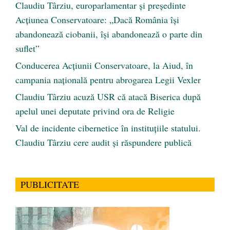
Claudiu Târziu, europarlamentar și președinte
Acțiunea Conservatoare: „Dacă România își
abandonează ciobanii, își abandonează o parte din
suflet”
Conducerea Acțiunii Conservatoare, la Aiud, în
campania națională pentru abrogarea Legii Vexler
Claudiu Târziu acuză USR că atacă Biserica după
apelul unei deputate privind ora de Religie
Val de incidente cibernetice în instituțiile statului.
Claudiu Târziu cere audit și răspundere publică
PUBLICITATE