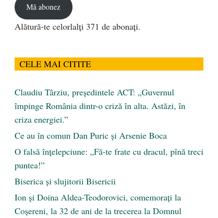
Mă abonez
Alătură-te celorlalți 371 de abonați.
CELE MAI CITITE
Claudiu Târziu, președintele ACT: „Guvernul
împinge România dintr-o criză în alta. Astăzi, în
criza energiei.”
Ce au în comun Dan Puric şi Arsenie Boca
O falsă înțelepciune: „Fă-te frate cu dracul, pînă treci
puntea!”
Biserica și slujitorii Bisericii
Ion și Doina Aldea-Teodorovici, comemorați la
Coșereni, la 32 de ani de la trecerea la Domnul