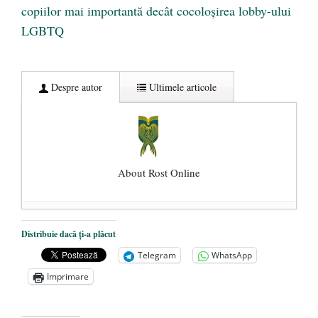
copiilor mai importantă decât cocoloşirea lobby-ului
LGBTQ
Despre autor
Ultimele articole
About Rost Online
Dezvăluiri cutremurătoare despre
Distribuie dacă ți-a plăcut
președintele Ucrainei, Volodymyr
Telegram
WhatsApp
Zelensky
- 13 mai 2026
Imprimare
Statul care servește Națiunea
- 21 aprilie
2026