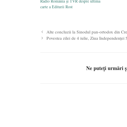
Radio România şi TVR despre ultima
antirom
carte a Editurii Rost
anticons
interne
LATER 
Alte concluzii la Sinodul pan-ortodox din Cre
Povestea zilei de 4 iulie, Ziua Independenței
Ne puteți urmări 