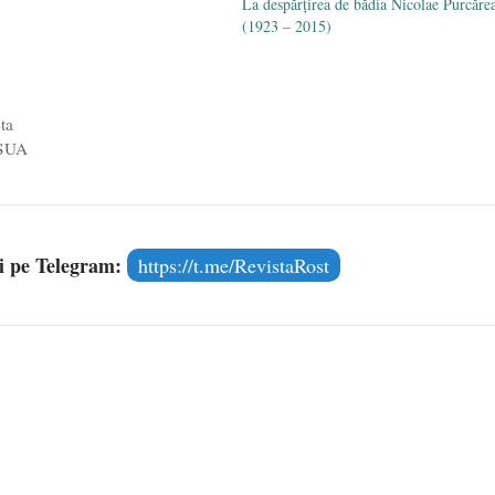
La despărţirea de bădia Nicolae Purcăre
ânească, antidemocratică şi
(1923 – 2015)
tituţională. Va fi transmisă şi pe
t de către www.privesc.eu.
EDIT Sorin Lavric…
ta
 SUA
și pe Telegram:
https://t.me/RevistaRost