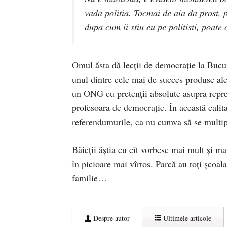
vada politia. Tocmai de aia da prost, pa
dupa cum ii stiu eu pe politisti, poate 
Omul ăsta dă lecții de democrație la Bucur
unul dintre cele mai de succes produse a
un ONG cu pretenții absolute asupra reprez
profesoara de democrație. În această calita
referendumurile, ca nu cumva să se multipl
Băieții ăștia cu cît vorbesc mai mult și ma
în picioare mai vîrtos. Parcă au toți școal
familie…
Despre autor
Ultimele articole