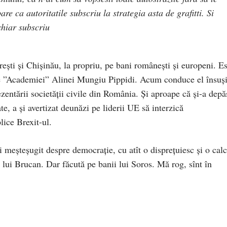
re ca autoritatile subscriu la strategia asta de grafitti. Si
chiar subscriu
ești și Chișinău, la propriu, pe bani românești și europeni. Es
le ”Academiei” Alinei Mungiu Pippidi. Acum conduce el însuș
entării societății civile din România. Și aproape că și-a depă
te, a și avertizat deunăzi pe liderii UE să interzică
ice Brexit-ul.
i meșteșugit despre democrație, cu atît o disprețuiesc și o cal
a lui Brucan. Dar făcută pe banii lui Soros. Mă rog, sînt în