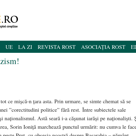
UE
LA ZI
REVISTA ROST
ASOCIAȚIA ROST
E
azism!
 tot ce mișcă-n țara asta. Prin urmare, se simte chemat să se
nei ”corectitudini politice” fără rest.
Între subiectele sale
și naționalismul. Astă seară i-a cășunat iarăși pe naționaliști. 
parea, Sorin Ioniță marchează punctul urmărit: nu cumva le fa
e peste Prut, cu obsesia noastră despre Basarabia – pământ