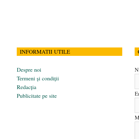
INFORMATII UTILE
Despre noi
N
Termeni și condiții
Redacția
E
Publicitate pe site
M