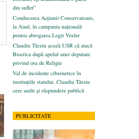
din suflet”
Conducerea Acțiunii Conservatoare,
la Aiud, în campania națională
pentru abrogarea Legii Vexler
Claudiu Târziu acuză USR că atacă
Biserica după apelul unei deputate
privind ora de Religie
Val de incidente cibernetice în
instituțiile statului. Claudiu Târziu
cere audit și răspundere publică
PUBLICITATE