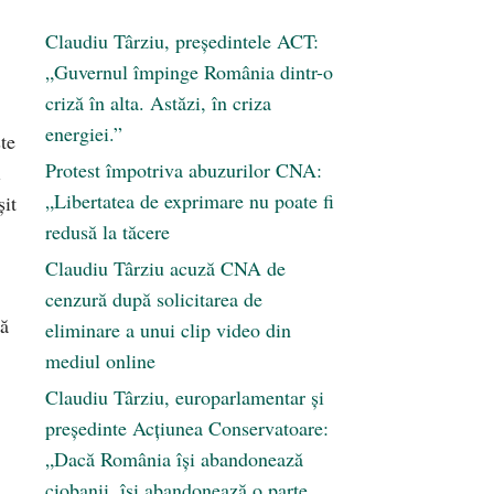
Claudiu Târziu, președintele ACT:
„Guvernul împinge România dintr-o
criză în alta. Astăzi, în criza
energiei.”
te
Protest împotriva abuzurilor CNA:
i
„Libertatea de exprimare nu poate fi
șit
redusă la tăcere
Claudiu Târziu acuză CNA de
cenzură după solicitarea de
că
eliminare a unui clip video din
mediul online
Claudiu Târziu, europarlamentar și
președinte Acțiunea Conservatoare:
„Dacă România își abandonează
ciobanii, își abandonează o parte