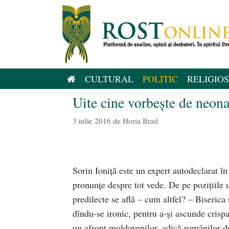
Sari
la
conținut
CULTURAL
POLITIC
RELIGIOS
Uite cine vorbește de neon
3 iulie 2016
de
Horia Brad
Sorin Ioniță este un expert autodeclarat în
pronunțe despre tot vede. De pe pozițiile u
predilecte se află – cum altfel? – Biserica 
dîndu-se ironic, pentru a-și ascunde cris
un afront moldovenilor, adică românilor d