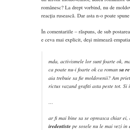
românesc? La drept vorbind, nu de moldov
reacția rusească. Dar asta n-o poate spune 
În comentariile – răspuns, de sub postarea
e ceva mai explicit, deși mimează empatia
mda, activismele lor sunt foarte ok, ma
ca poate nu-i foarte ok ca roman
sa re
aia trebuie sa fie moldovenii? Am prie
rictus vazand grafiti asta peste tot. Si
…
ar fi mai bine sa se opreasca chiar ei
iredentiste
pe sosele nu le mai vezi in