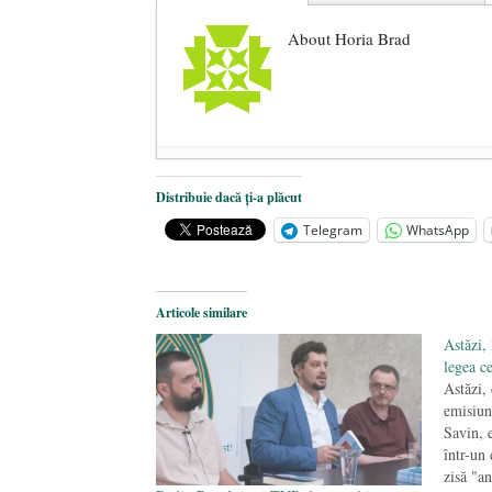
About Horia Brad
Centenarul Tratatului de la Triano
Distribuie dacă ți-a plăcut
Curtea Constituțională: Amenzile de
Telegram
WhatsApp
Big Pharma profită de pandemie ca 
Articole similare
Astăzi,
legea c
Astăzi,
emisiun
Savin, e
într-un
zisă "an