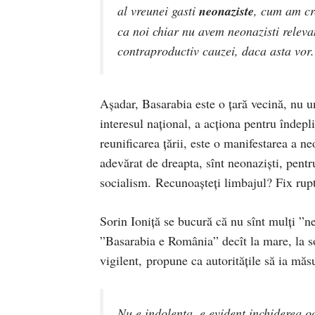
al vreunei gasti
neonaziste
, cum am cre
ca noi chiar nu avem neonazisti relevan
contraproductiv cauzei, daca asta vor.
Așadar, Basarabia este o țară vecină, nu un
interesul național, a acționa pentru îndepl
reunificarea țării, este o manifestarea a n
adevărat de dreapta, sînt neonaziști, pentr
socialism. Recunoașteți limbajul? Fix rup
Sorin Ioniță se bucură că nu sînt mulți ”ne
”Basarabia e România” decît la mare, la so
vigilent, propune ca autoritățile să ia mă
Nu e indolenta, e evident inchiderea oc