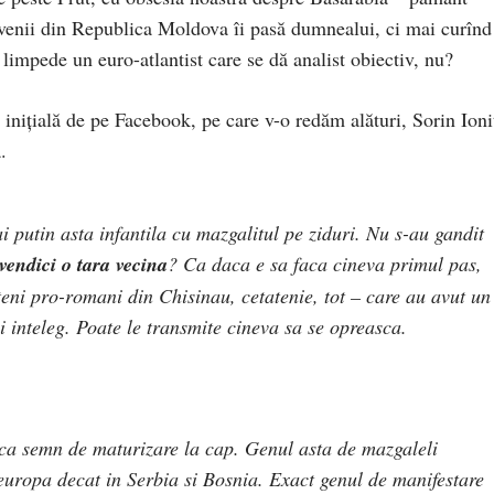
enii din Republica Moldova îi pasă dumnealui, ci mai curînd
limpede un euro-atlantist care se dă analist obiectiv, nu?
 inițială de pe Facebook, pe care v-o redăm alături, Sorin Ioni
.
i putin asta infantila cu mazgalitul pe ziduri. Nu s-au gandit
vendici o tara vecina
? Ca daca e sa faca cineva primul pas,
teni pro-romani din Chisinau, cetatenie, tot – care au avut un
 ii inteleg. Poate le transmite cineva sa se opreasca.
, ca semn de maturizare la cap. Genul asta de mazgaleli
 europa decat in Serbia si Bosnia. Exact genul de manifestare