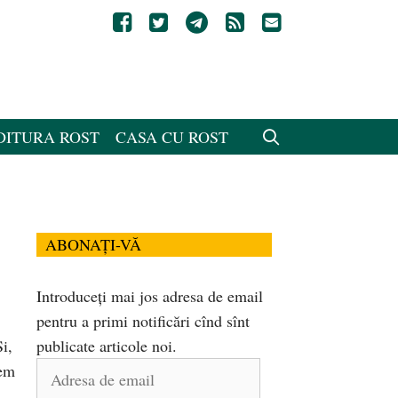
DITURA ROST
CASA CU ROST
ABONAȚI-VĂ
Introduceți mai jos adresa de email
pentru a primi notificări cînd sînt
Și,
publicate articole noi.
Adresa
cem
de