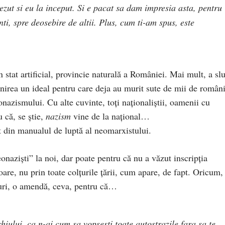
zut si eu la inceput. Si e pacat sa dam impresia asta, pentru
ti, spre deosebire de altii. Plus, cum ti-am spus, este
 stat artificial, provincie naturală a României. Mai mult, a slu
inirea un ideal pentru care deja au murit sute de mii de români
eonazismului. Cu alte cuvinte, toți naționaliștii, oamenii cu
u că, se știe,
nazism
vine de la național…
t din manualul de luptă al neomarxistului.
onaziști” la noi, dar poate pentru că nu a văzut inscripția
are, nu prin toate colțurile țării, cum apare, de fapt. Oricum,
suri, o amendă, ceva, pentru că…
hiului, ca n-ai cum sa vopsesti toate autostrazile fara sa te