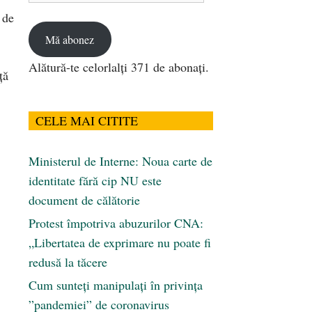
email
 de
Mă abonez
Alătură-te celorlalți 371 de abonați.
ță
CELE MAI CITITE
Ministerul de Interne: Noua carte de
identitate fără cip NU este
document de călătorie
Protest împotriva abuzurilor CNA:
„Libertatea de exprimare nu poate fi
redusă la tăcere
Cum sunteți manipulați în privința
”pandemiei” de coronavirus