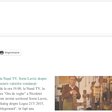
n (4 iunie 1920 – 4 iunie 2020)
- 3 iunie 2020
 pandemie sînt ilegale, dar le veți plăti
- 6 mai 2020
Imprimare
să ne vaccineze obligatoriu toată viața
- 26 aprilie 2020
 la Naşul TV, Sorin Lavric despre
enzurii valorilor româneşti
 de la ora 19.00, la Nasul TV, în
ea "Ora de veghe" a Nicoletei
ste invitat scriitorul Sorin Lavric,
 dialog despre Legea 217/ 2015,
tilegionară", în fapt una