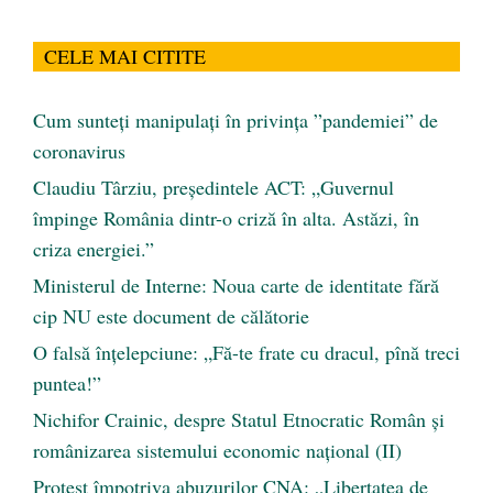
CELE MAI CITITE
Cum sunteți manipulați în privința ”pandemiei” de
coronavirus
Claudiu Târziu, președintele ACT: „Guvernul
împinge România dintr-o criză în alta. Astăzi, în
criza energiei.”
Ministerul de Interne: Noua carte de identitate fără
cip NU este document de călătorie
O falsă înțelepciune: „Fă-te frate cu dracul, pînă treci
puntea!”
Nichifor Crainic, despre Statul Etnocratic Român şi
românizarea sistemului economic naţional (II)
Protest împotriva abuzurilor CNA: „Libertatea de