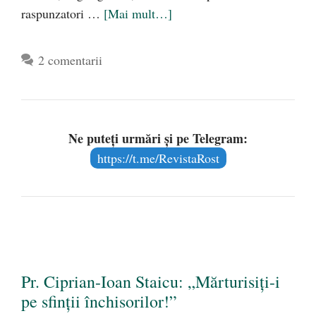
raspunzatori …
[Mai mult…]
2 comentarii
Ne puteți urmări și pe Telegram:
https://t.me/RevistaRost
Pr. Ciprian-Ioan Staicu: „Mărturisiţi-i
pe sfinţii închisorilor!”