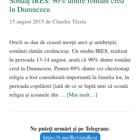
Sondaj IRES: 96% dintre români cred
în Dumnezeu
15 august 2015
de
Claudiu Târziu
Oricît se dau de ceasul morţii ateii şi antihriştii,
românii rămân credincioşi. Un studiu IRES, realizat
în perioada 13-14 august, arată că 96% dintre români
cred în Dumnezeu. Pentru 89% dintre cei chestionaţi
religia a fost considerată importantă în familia lor, în
perioada copilăriei [iată de ce se luptă unii să scoată
religia şi icoanele din …
[Mai mult…]
Ne puteți urmări și pe Telegram:
https://t.me/RevistaRost