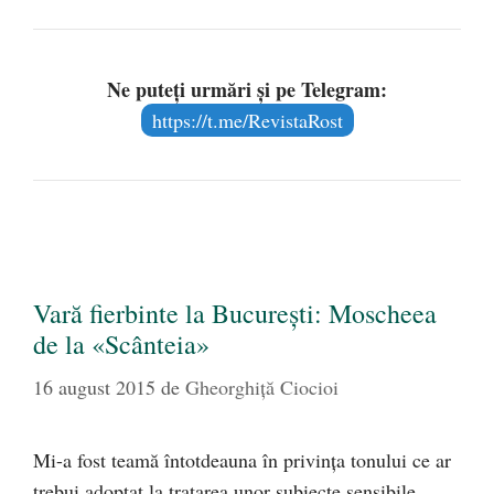
Ne puteți urmări și pe Telegram:
https://t.me/RevistaRost
Vară fierbinte la București: Moscheea
de la «Scânteia»
16 august 2015
de
Gheorghiţă Ciocioi
Mi-a fost teamă întotdeauna în privința tonului ce ar
trebui adoptat la tratarea unor subiecte sensibile…