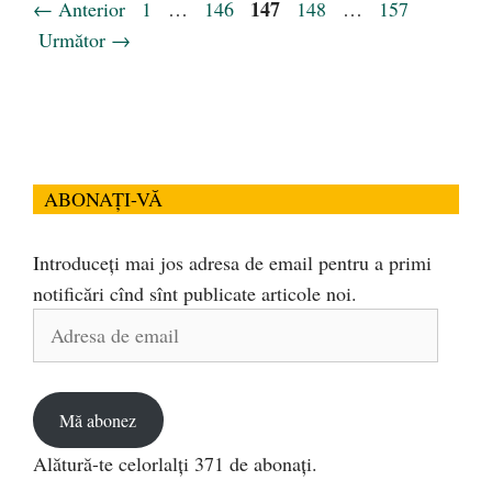
Pagina
Pagina
Pagina
147
Pagina
Pagina
←
Anterior
1
…
146
148
…
157
Următor
→
ABONAȚI-VĂ
Introduceți mai jos adresa de email pentru a primi
notificări cînd sînt publicate articole noi.
Adresa
de
email
Mă abonez
Alătură-te celorlalți 371 de abonați.