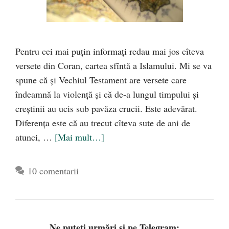
Pentru cei mai puțin informați redau mai jos cîteva
versete din Coran, cartea sfîntă a Islamului. Mi se va
spune că și Vechiul Testament are versete care
îndeamnă la violență și că de-a lungul timpului și
creștinii au ucis sub pavăza crucii. Este adevărat.
Diferența este că au trecut cîteva sute de ani de
atunci, …
[Mai mult…]
10 comentarii
Ne puteți urmări și pe Telegram: