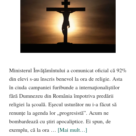
Ministerul Învățămîntului a comunicat oficial că 92%
din elevi s-au înscris benevol la ora de religie. Asta
în ciuda campaniei furibunde a internaționaliștilor
fără Dumnezeu din România împotriva predării
religiei la școală. Eșecul usturător nu i-a făcut să
renunțe la agenda lor „progresistă”. Acum ne
bombardează cu știri apocaliptice. Ei spun, de
exemplu, că la ora …
[Mai mult…]