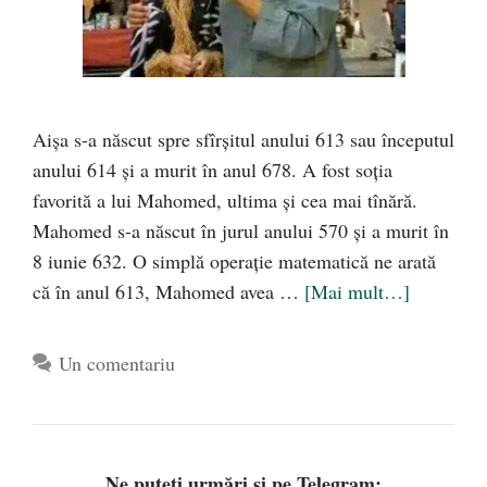
Aișa s-a născut spre sfîrșitul anului 613 sau începutul
anului 614 și a murit în anul 678. A fost soția
favorită a lui Mahomed, ultima și cea mai tînără.
Mahomed s-a născut în jurul anului 570 și a murit în
8 iunie 632. O simplă operație matematică ne arată
că în anul 613, Mahomed avea …
[Mai mult…]
Un comentariu
Ne puteți urmări și pe Telegram: