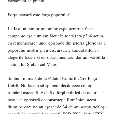
Parlament ce putem.
Forța noastră este forța poporului!
La Iași, nu am primit autorizație pentru a face
campanie așa cum am făcut în toată țara până acum,
cu rememorarea unor episoade din istoria glorioasă a
poporului nostru și cu discursurile candidaților la
alegerile locale și europarlamentare, dar am vorbit la
statuia lui Ștefan cel Mare.
Suntem în marș de la Palatul Culturii către Piața
Unirii. Nu facem să spunem decât ceea ce toți
românii așteaptă. Există o forță politică de natură să
poată să oprească deconstrucția României, acest
drum pe care ne-au așezat de 34 de ani acești ticăloși
care de la „partidul comasat” PSD-PNL, fostul FSN,