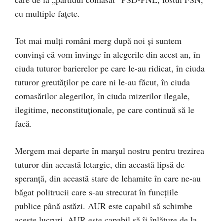
cu multiple fațete.
Tot mai mulți români merg după noi și suntem
convinși că vom învinge în alegerile din acest an, în
ciuda tuturor barierelor pe care le-au ridicat, în ciuda
tuturor greutăților pe care ni le-au făcut, în ciuda
comasărilor alegerilor, în ciuda mizerilor ilegale,
ilegitime, neconstituționale, pe care continuă să le
facă.
Mergem mai departe în marșul nostru pentru trezirea
tuturor din această letargie, din această lipsă de
speranță, din această stare de lehamite în care ne-au
băgat politrucii care s-au strecurat în funcțiile
publice până astăzi. AUR este capabil să schimbe
aceste lucruri. AUR este capabil să îi înlăture de la