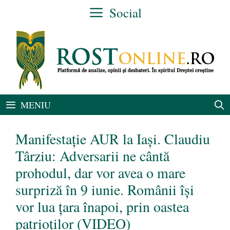
Sari
Social
la
conținut
MENIU
Manifestație AUR la Iași. Claudiu
Târziu: Adversarii ne cântă
prohodul, dar vor avea o mare
surpriză în 9 iunie. Românii își
vor lua țara înapoi, prin oastea
patrioților (VIDEO)