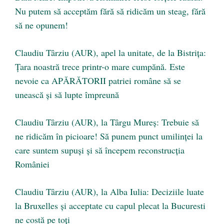
Nu putem să acceptăm fără să ridicăm un steag, fără
să ne opunem!
Claudiu Târziu (AUR), apel la unitate, de la Bistrița:
Țara noastră trece printr-o mare cumpănă. Este
nevoie ca APĂRĂTORII patriei române să se
unească și să lupte împreună
Claudiu Târziu (AUR), la Târgu Mureș: Trebuie să
ne ridicăm în picioare! Să punem punct umilinței la
care suntem supuși și să începem reconstrucția
României
Claudiu Târziu (AUR), la Alba Iulia: Deciziile luate
la Bruxelles și acceptate cu capul plecat la Bucuresti
ne costă pe toți