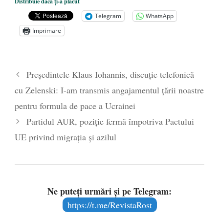
Distribuie dacă ți-a plăcut
președintele Ucrainei, Volodymyr
Telegram
WhatsApp
Zelensky
- 13 mai 2026
Imprimare
Statul care servește Națiunea
- 21 aprilie
2026
Legea Vexler produce efecte. Bustul
Președintele Klaus Iohannis, discuție telefonică
poetului Octavian Goga, înlăturat din Iași
cu Zelenski: I-am transmis angajamentul țării noastre
- 16 aprilie 2026
pentru formula de pace a Ucrainei
Partidul AUR, poziție fermă împotriva Pactului
UE privind migrația și azilul
Ne puteți urmări și pe Telegram:
https://t.me/RevistaRost