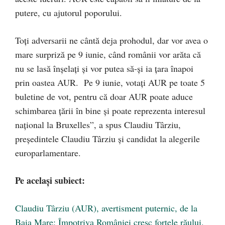
putere, cu ajutorul poporului.
Toți adversarii ne cântă deja prohodul, dar vor avea o
mare surpriză pe 9 iunie, când românii vor arăta că
nu se lasă înșelați și vor putea să-și ia țara înapoi
prin oastea AUR. Pe 9 iunie, votați AUR pe toate 5
buletine de vot, pentru că doar AUR poate aduce
schimbarea țării în bine și poate reprezenta interesul
național la Bruxelles”, a spus Claudiu Târziu,
președintele Claudiu Târziu și candidat la alegerile
europarlamentare.
Pe același subiect:
Claudiu Târziu (AUR), avertisment puternic, de la
Baia Mare: Împotriva României cresc forțele răului.