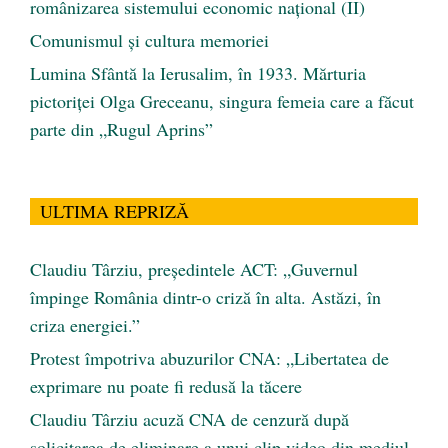
românizarea sistemului economic naţional (II)
Comunismul şi cultura memoriei
Lumina Sfântă la Ierusalim, în 1933. Mărturia
pictoriței Olga Greceanu, singura femeia care a făcut
parte din „Rugul Aprins”
ULTIMA REPRIZĂ
Claudiu Târziu, președintele ACT: „Guvernul
împinge România dintr-o criză în alta. Astăzi, în
criza energiei.”
Protest împotriva abuzurilor CNA: „Libertatea de
exprimare nu poate fi redusă la tăcere
Claudiu Târziu acuză CNA de cenzură după
solicitarea de eliminare a unui clip video din mediul