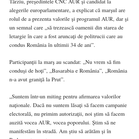
Târziu, președintele CNC AUR și candidat la
alegerile europarlamentare, a explicat că marșul are
rolul de a prezenta valorile și programul AUR, dar și
un semnal care „să trezească oamenii din starea de
letargie în care a fost aruncați de politrucii care au
condus România în ultimii 34 de ani”.
Participanții la marș au scandat: „Nu vrem să fim
conduși de hoți”, „Basarabia e România”, „România
n-a avut graniță la Prut”.
„Suntem într-un miting pentru afirmarea valorilor
naționale. Dacă nu suntem lăsați să facem campanie
electorală, nu primim autorizații, noi știm să facem
auzită vocea AUR, vocea poporului. Știm să ne
manifestăm în stradă. Am știu să arătăm și în