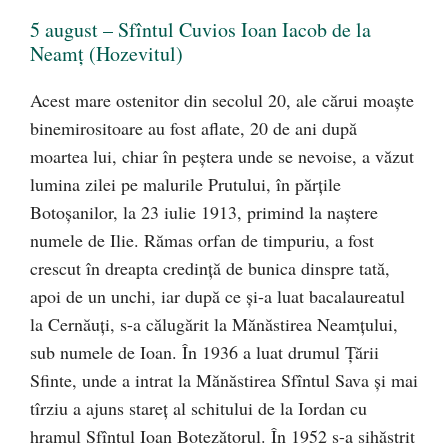
5 august – Sfîntul Cuvios Ioan Iacob de la
Neamţ (Hozevitul)
Acest mare ostenitor din secolul 20, ale cărui moaşte
binemirositoare au fost aflate, 20 de ani după
moartea lui, chiar în peştera unde se nevoise, a văzut
lumina zilei pe malurile Prutului, în părţile
Botoşanilor, la 23 iulie 1913, primind la naştere
numele de Ilie. Rămas orfan de timpuriu, a fost
crescut în dreapta credinţă de bunica dinspre tată,
apoi de un unchi, iar după ce şi-a luat bacalaureatul
la Cernăuţi, s-a călugărit la Mănăstirea Neamţului,
sub numele de Ioan. În 1936 a luat drumul Ţării
Sfinte, unde a intrat la Mănăstirea Sfîntul Sava şi mai
tîrziu a ajuns stareţ al schitului de la Iordan cu
hramul Sfîntul Ioan Botezătorul. În 1952 s-a sihăstrit