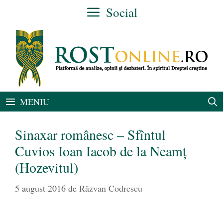
Sari
Social
la
conținut
MENIU
Sinaxar românesc – Sfîntul
Cuvios Ioan Iacob de la Neamţ
(Hozevitul)
5 august 2016
de
Răzvan Codrescu