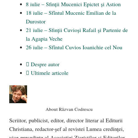
8 iulie – Sfinții Mucenici Epictet și Astion
18 iulie – Sfîntul Mucenic Emilian de la
Durostor
21 iulie – Sfinții Cuvioși Rafail și Partenie de
la Agapia Veche
26 iulie – Sfîntul Cuvios Ioanichie cel Nou
Despre autor
Ultimele articole
About Răzvan Codrescu
Scriitor, publicist, editor, director literar al Editurii
Christiana, redactor-şef al revistei Lumea credinţei,
vice-preşedinte al Asociaţiei Ziariştilor şi Editorilor