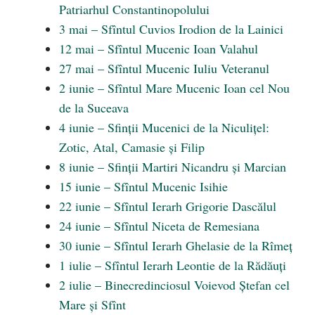
Patriarhul Constantinopolului
3 mai – Sfîntul Cuvios Irodion de la Lainici
12 mai – Sfîntul Mucenic Ioan Valahul
27 mai – Sfîntul Mucenic Iuliu Veteranul
2 iunie – Sfîntul Mare Mucenic Ioan cel Nou
de la Suceava
4 iunie – Sfinții Mucenici de la Niculițel:
Zotic, Atal, Camasie și Filip
8 iunie – Sfinții Martiri Nicandru și Marcian
15 iunie – Sfîntul Mucenic Isihie
22 iunie – Sfîntul Ierarh Grigorie Dascălul
24 iunie – Sfîntul Niceta de Remesiana
30 iunie – Sfîntul Ierarh Ghelasie de la Rîmeț
1 iulie – Sfîntul Ierarh Leontie de la Rădăuți
2 iulie – Binecredinciosul Voievod Ștefan cel
Mare și Sfînt