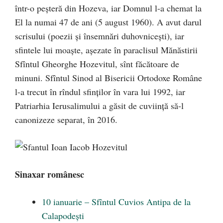
într-o peşteră din Hozeva, iar Domnul l-a chemat la
El la numai 47 de ani (5 august 1960). A avut darul
scrisului (poezii şi însemnări duhovniceşti), iar
sfintele lui moaşte, aşezate în paraclisul Mănăstirii
Sfîntul Gheorghe Hozevitul, sînt făcătoare de
minuni. Sfîntul Sinod al Bisericii Ortodoxe Române
l-a trecut în rîndul sfinţilor în vara lui 1992, iar
Patriarhia Ierusalimului a găsit de cuviință să-l
canonizeze separat, în 2016.
Sinaxar românesc
10 ianuarie – Sfîntul Cuvios Antipa de la
Calapodești