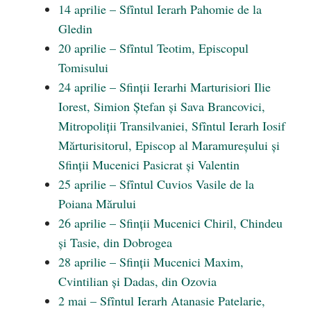
14 aprilie – Sfîntul Ierarh Pahomie de la
Gledin
20 aprilie – Sfîntul Teotim, Episcopul
Tomisului
24 aprilie – Sfinții Ierarhi Marturisiori Ilie
Iorest, Simion Ștefan și Sava Brancovici,
Mitropoliții Transilvaniei, Sfîntul Ierarh Iosif
Mărturisitorul, Episcop al Maramureșului și
Sfinții Mucenici Pasicrat și Valentin
25 aprilie – Sfîntul Cuvios Vasile de la
Poiana Mărului
26 aprilie – Sfinții Mucenici Chiril, Chindeu
și Tasie, din Dobrogea
28 aprilie – Sfinții Mucenici Maxim,
Cvintilian și Dadas, din Ozovia
2 mai – Sfîntul Ierarh Atanasie Patelarie,