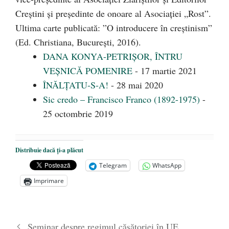
Creştini şi preşedinte de onoare al Asociaţiei „Rost”.
Ultima carte publicată: ”O introducere în creștinism”
(Ed. Christiana, Bucureşti, 2016).
DANA KONYA-PETRIȘOR, ÎNTRU
VEȘNICĂ POMENIRE
- 17 martie 2021
ÎNĂLȚATU-S-A!
- 28 mai 2020
Sic credo – Francisco Franco (1892-1975)
-
25 octombrie 2019
Distribuie dacă ți-a plăcut
Telegram
WhatsApp
Imprimare
Seminar despre regimul căsătoriei în UE