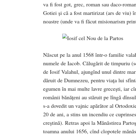
va fi fost got, grec, roman sau daco-roman,
Gotiei și că a fost martirizat (ars de viu)
noastre (unde va fi făcut misionarism print
Născut pe la anul 1568 într-o familie vala
numele de Iacob. Călugărit de timpuriu (se
de Iosif Valahul, ajungînd unul dintre mar
dăruit de Dumnezeu, pentru viața lui sfînt
egumen în mai multe lavre grecești, iar cî
românii bănățeni au stăruit pe lîngă dînsul
s-a dovedit un vajnic apărător al Ortodoxi
20 de ani, a stins un incendiu ce cuprinses
creștină). Retras apoi la Mănăstirea Partoș,
toamna anului 1656, cînd clopotele mănăsti