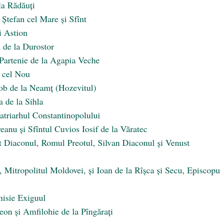
 la Rădăuți
 Ștefan cel Mare și Sfînt
i Astion
 de la Durostor
i Partenie de la Agapia Veche
e cel Nou
cob de la Neamţ (Hozevitul)
 de la Sihla
Patriarhul Constantinopolului
eanu și Sfîntul Cuvios Iosif de la Văratec
t Diaconul, Romul Preotul, Silvan Diaconul și Venust
, Mitropolitul Moldovei, și Ioan de la Rîșca și Secu, Episcopu
nisie Exiguul
eon și Amfilohie de la Pîngărați