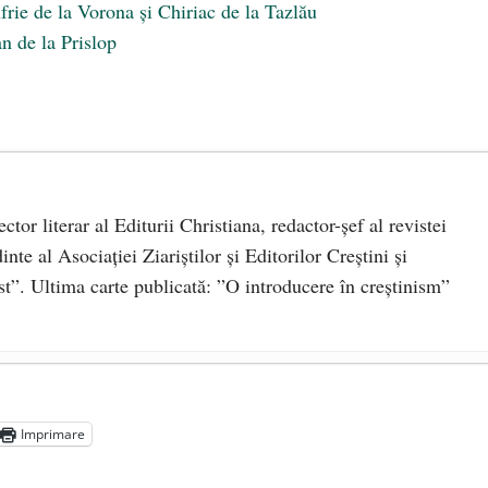
frie de la Vorona și Chiriac de la Tazlău
n de la Prislop
rector literar al Editurii Christiana, redactor-şef al revistei
te al Asociaţiei Ziariştilor şi Editorilor Creştini şi
st”. Ultima carte publicată: ”O introducere în creștinism”
RU VEȘNICĂ POMENIRE
- 17 martie 2021
Imprimare
2-1975)
- 25 octombrie 2019