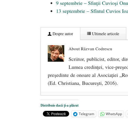
9 septembrie – Sfinții Cuvioși Onu
13 septembrie – Sfîntul Cuvios Ioa
Despre autor
Ultimele articole
About Răzvan Codrescu
Scriitor, publicist, editor, di
Lumea credinţei, vice-preşedin
preşedinte de onoare al Asociaţiei „Ro
(Ed. Christiana, Bucureşti, 2016).
DANA KONYA-PETRIȘOR, ÎNT
Distribuie dacă ți-a plăcut
ÎNĂLȚATU-S-A!
- 28 mai 2020
Telegram
WhatsApp
Sic credo – Francisco Franco (189