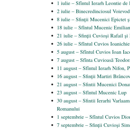
1 iulie – Sfîntul Ierarh Leontie de
2 iulie – Binecredinciosul Voievod
8 iulie – Sfinții Mucenici Epictet ș
18 iulie – Sfîntul Mucenic Emilian
21 iulie – Sfinții Cuvioși Rafail ș
26 iulie – Sfîntul Cuvios Ioanichi
5 august – Sfîntul Cuvios Ioan Ia
7 august – Sfînta Cuvioasă Teodora
11 august – Sfîntul Ierarh Nifon, 
16 august – Sfinții Martiri Brâncov
21 august – Sfintii Mucenici Dona
23 august – Sfîntul Mucenic Lup
30 august – Sfintii Ierarhi Varlaam
Romanului
1 septembrie – Sfîntul Cuvios Dio
7 septembrie – Sfinții Cuvioși Sim