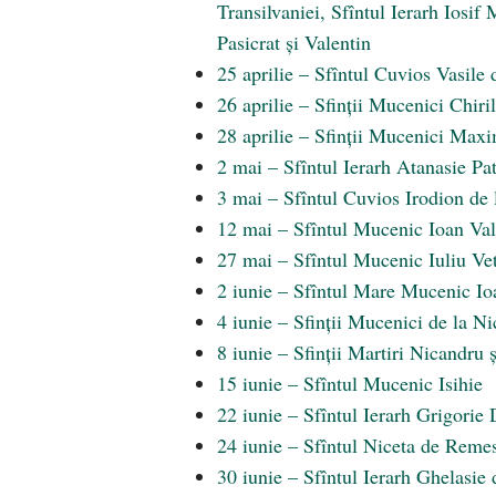
Transilvaniei, Sfîntul Ierarh Iosif
Pasicrat și Valentin
25 aprilie – Sfîntul Cuvios Vasile
26 aprilie – Sfinții Mucenici Chir
28 aprilie – Sfinții Mucenici Maxi
2 mai – Sfîntul Ierarh Atanasie Pat
3 mai – Sfîntul Cuvios Irodion de 
12 mai – Sfîntul Mucenic Ioan Va
27 mai – Sfîntul Mucenic Iuliu Ve
2 iunie – Sfîntul Mare Mucenic Io
4 iunie – Sfinții Mucenici de la Nic
8 iunie – Sfinții Martiri Nicandru 
15 iunie – Sfîntul Mucenic Isihie
22 iunie – Sfîntul Ierarh Grigorie 
24 iunie – Sfîntul Niceta de Reme
30 iunie – Sfîntul Ierarh Ghelasie