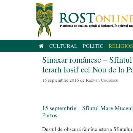
Sari
la
conținut
CULTURAL
POLITIC
RELIGIOS
Sinaxar românesc – Sfîntul
Ierarh Iosif cel Nou de la P
15 septembrie 2016
de
Răzvan Codrescu
15 septembrie – Sfîntul Mare Mucenic 
Partoș
Destul de obscură rămîne istoria Sfîntului