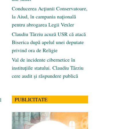
Conducerea Acțiunii Conservatoare,
la Aiud, în campania națională
pentru abrogarea Legii Vexler
Claudiu Târziu acuză USR că atacă
Biserica după apelul unei deputate
privind ora de Religie
Val de incidente cibernetice în
instituțiile statului. Claudiu Târziu
cere audit și răspundere publică
PUBLICITATE
l