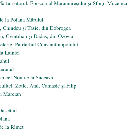
 Mărturisitorul, Episcop al Maramureșului și Sfinții Mucenici
 de la Poiana Mărului
il, Chindeu și Tasie, din Dobrogea
m, Cvintilian și Dadas, din Ozovia
elarie, Patriarhul Constantinopolului
la Lainici
lahul
teranul
an cel Nou de la Suceava
ulițel: Zotic, Atal, Camasie și Filip
și Marcian
Dascălul
siana
 de la Rîmeț