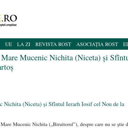
UE
LA ZI
REVISTA ROST
ASOCIAȚIA ROST
E
 Mare Mucenic Nichita (Niceta) și Sfînt
artoș
Nichita (Niceta) și Sfîntul Ierarh Iosif cel Nou de la
 Mare Mucenic Nichita („Biruitorul”), despre care nu se știe 