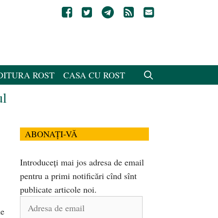
DITURA ROST
CASA CU ROST
ul
ABONAȚI-VĂ
Introduceți mai jos adresa de email
pentru a primi notificări cînd sînt
publicate articole noi.
Adresa
de
de