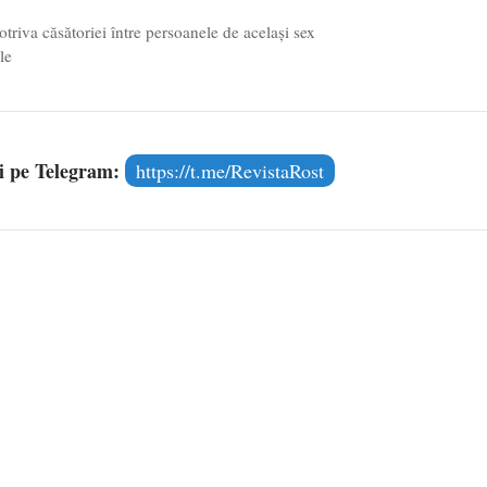
riva căsătoriei între persoanele de același sex
le
și pe Telegram:
https://t.me/RevistaRost