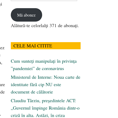
și
email
Mă abonez
Alătură-te celorlalți 371 de abonați.
CELE MAI CITITE
tez
e
Cum sunteți manipulați în privința
a,
”pandemiei” de coronavirus
Ministerul de Interne: Noua carte de
are
identitate fără cip NU este
 de
document de călătorie
Claudiu Târziu, președintele ACT:
„Guvernul împinge România dintr-o
A
criză în alta. Astăzi, în criza