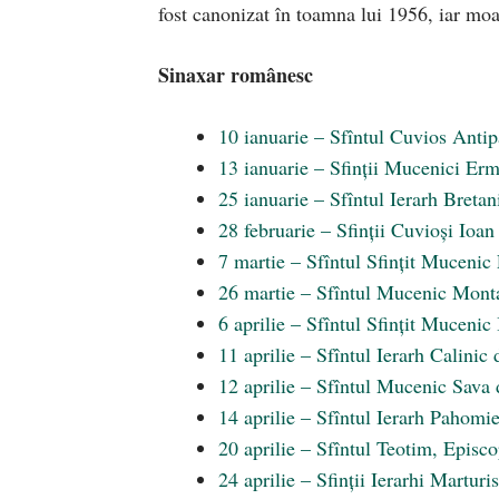
fost canonizat în toamna lui 1956, iar moa
Sinaxar românesc
10 ianuarie – Sfîntul Cuvios Antip
13 ianuarie – Sfinții Mucenici Ermi
25 ianuarie – Sfîntul Ierarh Breta
28 februarie – Sfinții Cuvioși Io
7 martie – Sfîntul Sfințit Muceni
26 martie – Sfîntul Mucenic Monta
6 aprilie – Sfîntul Sfințit Muceni
11 aprilie – Sfîntul Ierarh Calinic 
12 aprilie – Sfîntul Mucenic Sava
14 aprilie – Sfîntul Ierarh Pahomi
20 aprilie – Sfîntul Teotim, Episc
24 aprilie – Sfinții Ierarhi Marturi