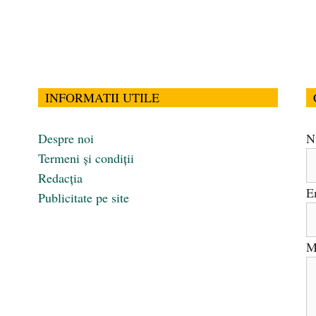
INFORMATII UTILE
Despre noi
N
Termeni și condiții
Redacția
E
Publicitate pe site
M