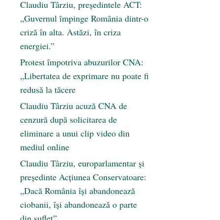
Claudiu Târziu, președintele ACT:
„Guvernul împinge România dintr-o
criză în alta. Astăzi, în criza
energiei.”
Protest împotriva abuzurilor CNA:
„Libertatea de exprimare nu poate fi
redusă la tăcere
Claudiu Târziu acuză CNA de
cenzură după solicitarea de
eliminare a unui clip video din
mediul online
Claudiu Târziu, europarlamentar și
președinte Acțiunea Conservatoare:
„Dacă România își abandonează
ciobanii, își abandonează o parte
din suflet”