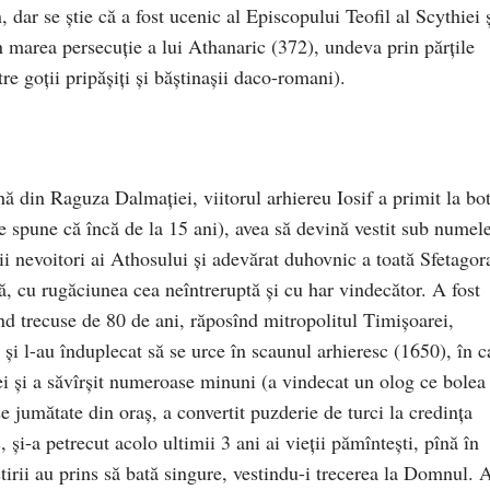
 dar se știe că a fost ucenic al Episcopului Teofil al Scythiei 
 în marea persecuție a lui Athanaric (372), undeva prin părțile
re goții pripășiți și băștinașii daco-romani).
hă din Raguza Dalmației, viitorul arhiereu Iosif a primit la bo
 spune că încă de la 15 ani), avea să devină vestit sub numel
ii nevoitori ai Athosului și adevărat duhovnic a toată Sfetagor
ă, cu rugăciunea cea neîntreruptă și cu har vindecător. A fost
nd trecuse de 80 de ani, răposînd mitropolitul Timișoarei,
 și l-au înduplecat să se urce în scaunul arhieresc (1650), în c
ei și a săvîrșit numeroase minuni (a vindecat un olog ce bolea
e jumătate din oraș, a convertit puzderie de turci la credința
 și-a petrecut acolo ultimii 3 ani ai vieții pămîntești, pînă în
rii au prins să bată singure, vestindu-i trecerea la Domnul. 