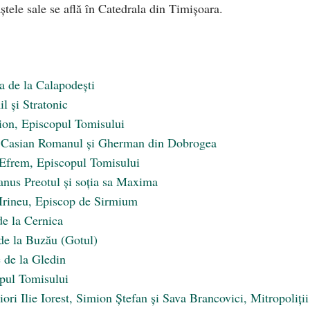
ștele sale se află în Catedrala din Timișoara.
a de la Calapodești
l și Stratonic
nion, Episcopul Tomisului
an Casian Romanul și Gherman din Dobrogea
c Efrem, Episcopul Tomisului
nus Preotul și soția sa Maxima
c Irineu, Episcop de Sirmium
de la Cernica
 de la Buzău (Gotul)
e de la Gledin
opul Tomisului
siori Ilie Iorest, Simion Ștefan și Sava Brancovici, Mitropoliții