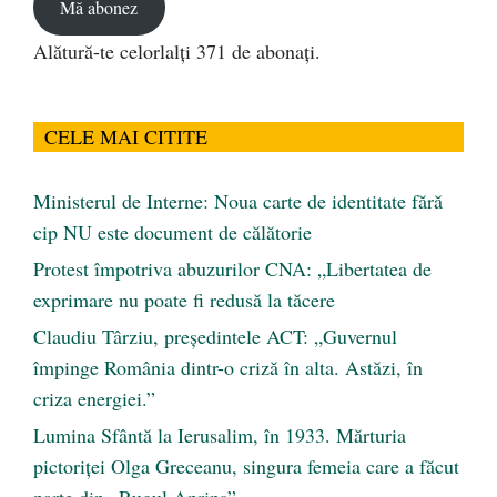
Mă abonez
Alătură-te celorlalți 371 de abonați.
CELE MAI CITITE
Ministerul de Interne: Noua carte de identitate fără
cip NU este document de călătorie
Protest împotriva abuzurilor CNA: „Libertatea de
exprimare nu poate fi redusă la tăcere
Claudiu Târziu, președintele ACT: „Guvernul
împinge România dintr-o criză în alta. Astăzi, în
criza energiei.”
Lumina Sfântă la Ierusalim, în 1933. Mărturia
pictoriței Olga Greceanu, singura femeia care a făcut