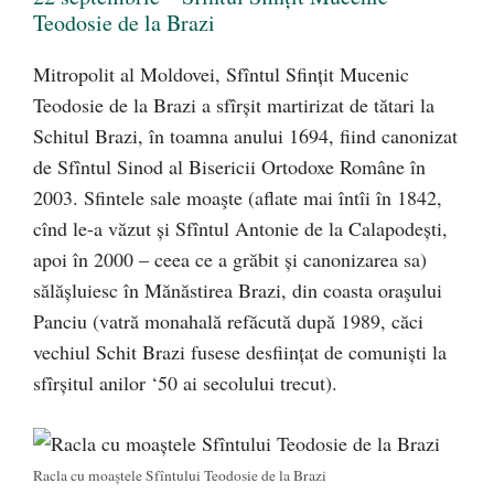
Teodosie de la Brazi
Mitropolit al Moldovei, Sfîntul Sfințit Mucenic
Teodosie de la Brazi a sfîrșit martirizat de tătari la
Schitul Brazi, în toamna anului 1694, fiind canonizat
de Sfîn­tul Sinod al Bisericii Ortodoxe Române în
2003. Sfintele sale moaşte (aflate mai întîi în 1842,
cînd le-a văzut și Sfîntul Antonie de la Calapodești,
apoi în 2000 – ceea ce a grăbit și canonizarea sa)
sălășluiesc în Mănăstirea Brazi, din coasta oraşului
Panciu (vatră monahală refăcută după 1989, căci
vechiul Schit Brazi fusese desființat de comuniști la
sfîrșitul anilor
‘
50 ai secolului trecut).
Racla cu moaștele Sfîntului Teodosie de la Brazi