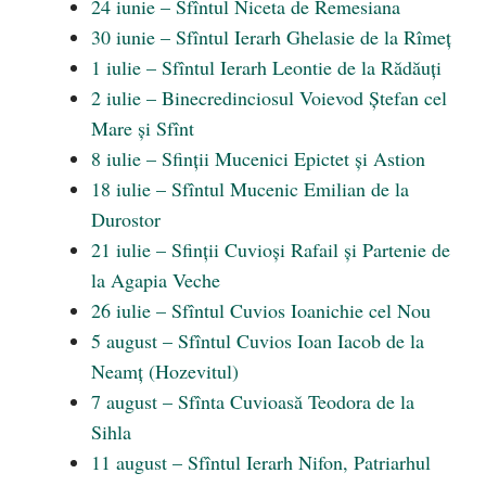
24 iunie – Sfîntul Niceta de Remesiana
30 iunie – Sfîntul Ierarh Ghelasie de la Rîmeț
1 iulie – Sfîntul Ierarh Leontie de la Rădăuți
2 iulie – Binecredinciosul Voievod Ștefan cel
Mare și Sfînt
8 iulie – Sfinții Mucenici Epictet și Astion
18 iulie – Sfîntul Mucenic Emilian de la
Durostor
21 iulie – Sfinții Cuvioși Rafail și Partenie de
la Agapia Veche
26 iulie – Sfîntul Cuvios Ioanichie cel Nou
5 august – Sfîntul Cuvios Ioan Iacob de la
Neamţ (Hozevitul)
7 august – Sfînta Cuvioasă Teodora de la
Sihla
11 august – Sfîntul Ierarh Nifon, Patriarhul