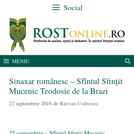
Sari
Social
la
conținut
MENIU
Sinaxar românesc – Sfîntul Sfințit
Mucenic Teodosie de la Brazi
22 septembrie 2016
de
Răzvan Codrescu
22 septembrie – Sfîntul Sfințit Mucenic