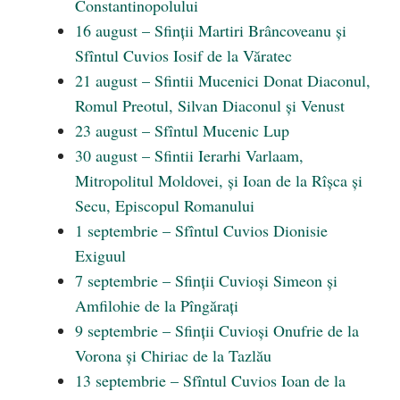
Constantinopolului
16 august – Sfinții Martiri Brâncoveanu și
Sfîntul Cuvios Iosif de la Văratec
21 august – Sfintii Mucenici Donat Diaconul,
Romul Preotul, Silvan Diaconul și Venust
23 august – Sfîntul Mucenic Lup
30 august – Sfintii Ierarhi Varlaam,
Mitropolitul Moldovei, și Ioan de la Rîșca și
Secu, Episcopul Romanului
1 septembrie – Sfîntul Cuvios Dionisie
Exiguul
7 septembrie – Sfinții Cuvioși Simeon și
Amfilohie de la Pîngărați
9 septembrie – Sfinții Cuvioși Onufrie de la
Vorona și Chiriac de la Tazlău
13 septembrie – Sfîntul Cuvios Ioan de la