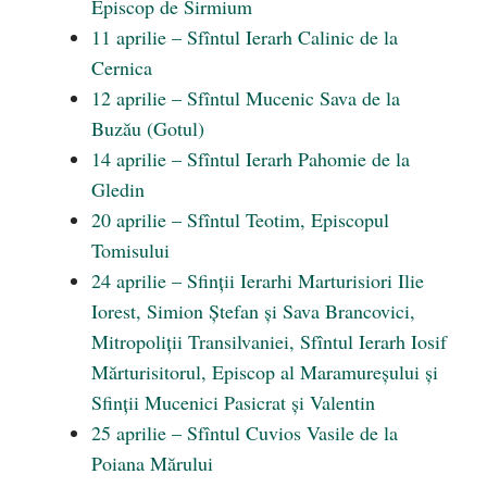
Episcop de Sirmium
11 aprilie – Sfîntul Ierarh Calinic de la
Cernica
12 aprilie – Sfîntul Mucenic Sava de la
Buzău (Gotul)
14 aprilie – Sfîntul Ierarh Pahomie de la
Gledin
20 aprilie – Sfîntul Teotim, Episcopul
Tomisului
24 aprilie – Sfinții Ierarhi Marturisiori Ilie
Iorest, Simion Ștefan și Sava Brancovici,
Mitropoliții Transilvaniei, Sfîntul Ierarh Iosif
Mărturisitorul, Episcop al Maramureșului și
Sfinții Mucenici Pasicrat și Valentin
25 aprilie – Sfîntul Cuvios Vasile de la
Poiana Mărului