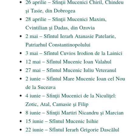
26 aprilie – Sfinții Mucenici Chiril, Chindeu
și Tasie, din Dobrogea
28 aprilie – Sfinții Mucenici Maxim,
Cvintilian și Dadas, din Ozovia
2 mai – Sfîntul Ierarh Atanasie Patelarie,
Patriarhul Constantinopolului
3 mai – Sfîntul Cuvios Irodion de la Lainici
12 mai – Sfîntul Mucenic Ioan Valahul
27 mai – Sfîntul Mucenic Iuliu Veteranul
2 iunie – Sfîntul Mare Mucenic Ioan cel Nou
de la Suceava
4 iunie – Sfinții Mucenici de la Niculițel:
Zotic, Atal, Camasie și Filip
8 iunie – Sfinții Martiri Nicandru și Marcian
15 iunie – Sfîntul Mucenic Isihie
22 iunie – Sfîntul Ierarh Grigorie Dascălul