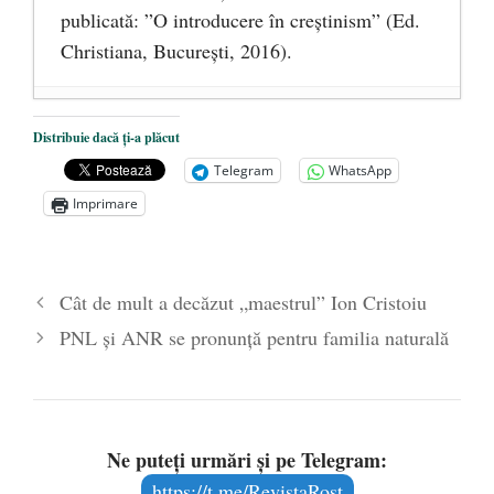
publicată: ”O introducere în creștinism” (Ed.
Christiana, Bucureşti, 2016).
DANA KONYA-PETRIȘOR, ÎNTRU
Distribuie dacă ți-a plăcut
VEȘNICĂ POMENIRE
- 17 martie 2021
Telegram
WhatsApp
ÎNĂLȚATU-S-A!
- 28 mai 2020
Imprimare
Sic credo – Francisco Franco (1892-1975)
- 25 octombrie 2019
Cât de mult a decăzut „maestrul” Ion Cristoiu
PNL și ANR se pronunță pentru familia naturală
Ne puteți urmări și pe Telegram:
https://t.me/RevistaRost